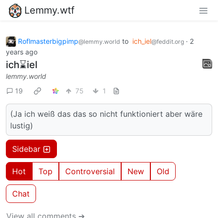
Lemmy.wtf
Roflmasterbigpimp
to
ich_iel
·
2
@lemmy.world
@feddit.org
years ago
ich⌛iel
lemmy.world
19
75
1
(Ja ich weiß das das so nicht funktioniert aber wäre
lustig)
Sidebar
Hot
Top
Controversial
New
Old
Chat
View all comments ➔