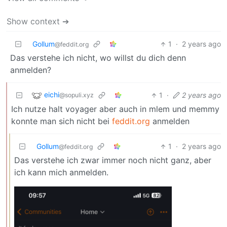
Show context ➔
Gollum
1
·
2 years ago
@feddit.org
Das verstehe ich nicht, wo willst du dich denn
anmelden?
eichi
1
·
2 years ago
@sopuli.xyz
Ich nutze halt voyager aber auch in mlem und memmy
konnte man sich nicht bei
feddit.org
anmelden
Gollum
1
·
2 years ago
@feddit.org
Das verstehe ich zwar immer noch nicht ganz, aber
ich kann mich anmelden.